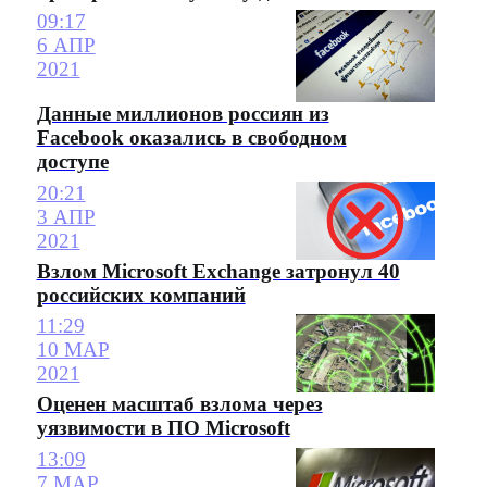
09:17
6 АПР
2021
Данные миллионов россиян из
Facebook оказались в свободном
доступе
20:21
3 АПР
2021
Взлом Microsoft Exchange затронул 40
российских компаний
11:29
10 МАР
2021
Оценен масштаб взлома через
уязвимости в ПО Microsoft
13:09
7 МАР