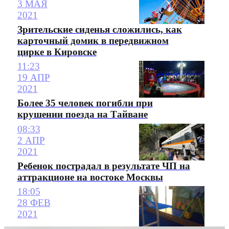
3 МАЯ
2021
Зрительские сиденья сложились, как
карточный домик в передвижном
цирке в Кировске
11:23
19 АПР
2021
Более 35 человек погибли при
крушении поезда на Тайване
08:33
2 АПР
2021
Ребенок пострадал в результате ЧП на
аттракционе на востоке Москвы
18:05
28 ФЕВ
2021