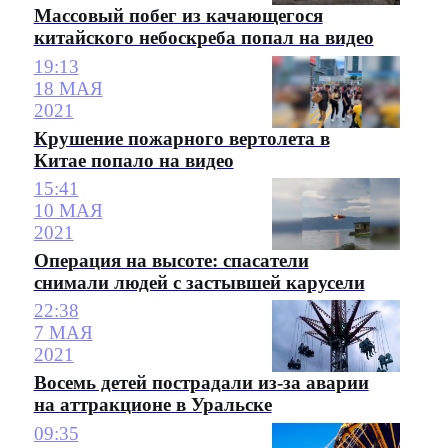
Массовый побег из качающегося
китайского небоскреба попал на видео
19:13
18 МАЯ
2021
Крушение пожарного вертолета в
Китае попало на видео
15:41
10 МАЯ
2021
Операция на высоте: спасатели
снимали людей с застывшей карусели
22:38
7 МАЯ
2021
Восемь детей пострадали из-за аварии
на аттракционе в Уральске
09:35