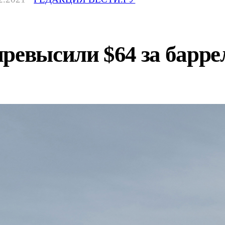
ревысили $64 за барре