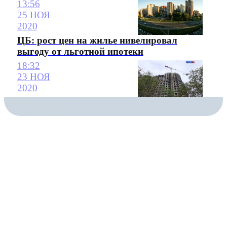
13:56
25 НОЯ
2020
ЦБ: рост цен на жилье нивелировал
выгоду от льготной ипотеки
18:32
23 НОЯ
2020