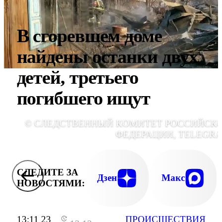
В cгоревшем доме
найдены останки двух
детей, третьего
погибшего ищут
© СЛЕДСТВЕННЫЙ КОМИТЕТ РОССИЙСК
ФЕДЕРАЦИИ, TELEGR
СЛЕДИТЕ ЗА
Дзен
Макс
НОВОСТЯМИ:
13:11 23
ПРОИСШЕСТВИЯ