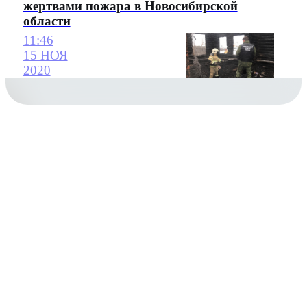
жертвами пожара в Новосибирской
области
11:46
15 НОЯ
2020