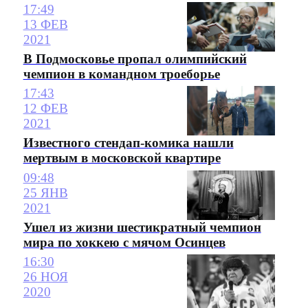
17:49
13 ФЕВ
2021
В Подмосковье пропал олимпийский
чемпион в командном троеборье
17:43
12 ФЕВ
2021
Известного стендап-комика нашли
мертвым в московской квартире
09:48
25 ЯНВ
2021
Ушел из жизни шестикратный чемпион
мира по хоккею с мячом Осинцев
16:30
26 НОЯ
2020