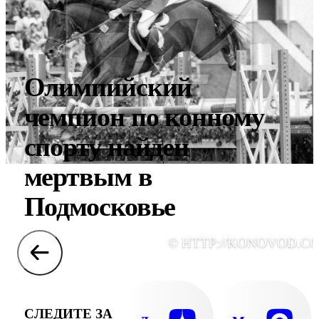
Олимпийский
чемпион по конному
спорту найден
мертвым в
Подмосковье
© HTTP://KONOVOD.C
СЛЕДИТЕ ЗА