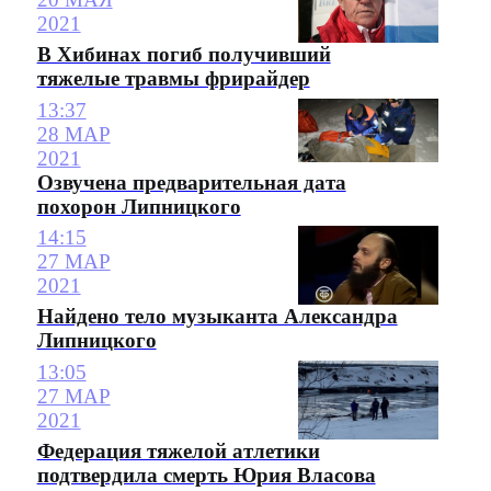
2021
В Хибинах погиб получивший
тяжелые травмы фрирайдер
13:37
28 МАР
2021
Озвучена предварительная дата
похорон Липницкого
14:15
27 МАР
2021
Найдено тело музыканта Александра
Липницкого
13:05
27 МАР
2021
Федерация тяжелой атлетики
подтвердила смерть Юрия Власова