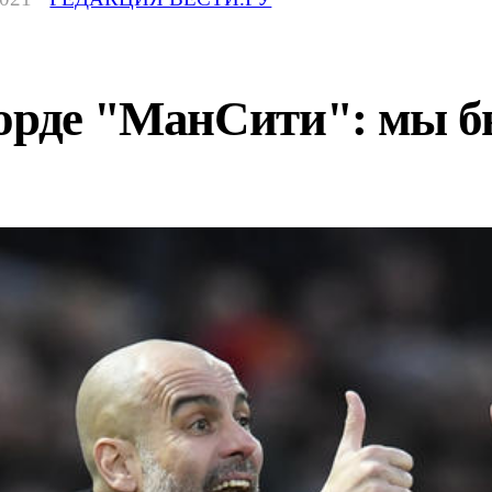
корде "МанСити": мы б