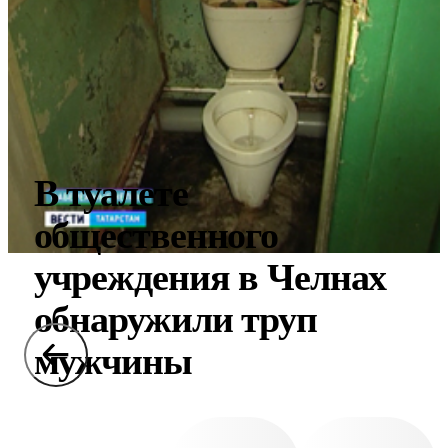
В туалете
общественного
учреждения в Челнах
обнаружили труп
мужчины