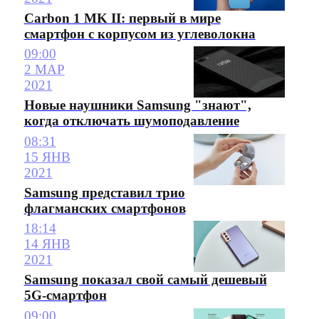
Carbon 1 MK II: первый в мире
смартфон с корпусом из углеволокна
09:00
2 МАР
2021
Новые наушники Samsung "знают",
когда отключать шумоподавление
08:31
15 ЯНВ
2021
Samsung представил трио
флагманских смартфонов
18:14
14 ЯНВ
2021
Samsung показал свой самый дешевый
5G-смартфон
09:00