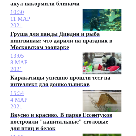
акул накормили блинами
10:30
11 МАР
2021
Груша для панды Диндин и рыба
пингвинам: что дарили на праздник в
Московском зоопарке
13:05
8 МАР
2021
Каракатицы успешно прошли тест на
интеллект для дошкольников
15:34
4 МАР
2021
Вкусно и красиво. В парке Ессентуков
построили "капитальные" столовые
для птиц и белок