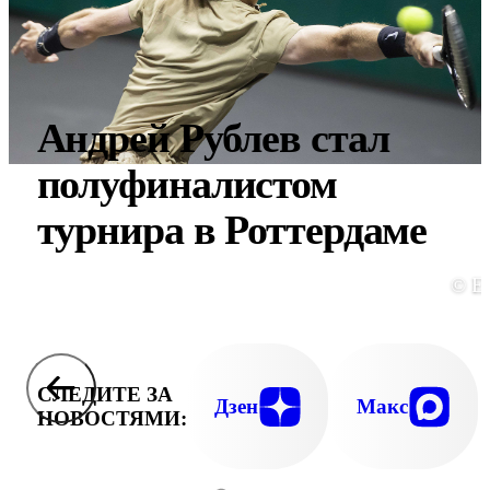
Андрей Рублев стал
полуфиналистом
турнира в Роттердаме
© E
СЛЕДИТЕ ЗА
Дзен
Макс
НОВОСТЯМИ: