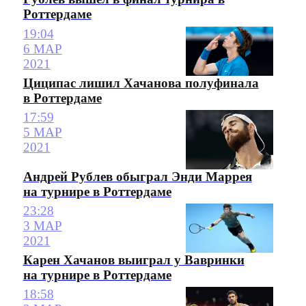
Роттердаме
19:04
6 МАР
2021
Циципас лишил Хачанова полуфинала
в Роттердаме
17:59
5 МАР
2021
Андрей Рублев обыграл Энди Маррея
на турнире в Роттердаме
23:28
3 МАР
2021
Карен Хачанов выиграл у Вавринки
на турнире в Роттердаме
18:58