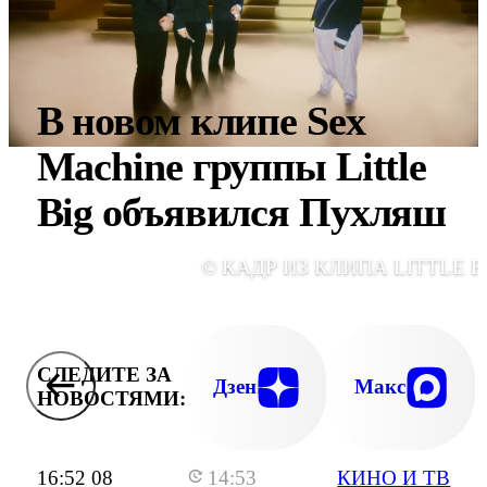
В новом клипе Sex
Machine группы Little
Big объявился Пухляш
© КАДР ИЗ КЛИПА LITTLE B
СЛЕДИТЕ ЗА
Дзен
Макс
НОВОСТЯМИ:
16:52 08
14:53
КИНО И ТВ