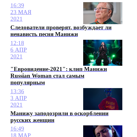
16:39
23 МАЯ
2021
Следователи проверят, возбуждает ли
ненависть песня Манижи
12:18
6 АПР
2021
"Евровидение-2021": клип Манижи
Russian Woman стал самым
популярным
13:36
3 АПР
2021
Манижу заподозрили в оскорблении
русских женщин
16:49
18 МАР