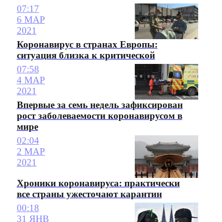
07:17
6 МАР
2021
Коронавирус в странах Европы:
ситуация близка к критической
07:58
4 МАР
2021
Впервые за семь недель зафиксирован
рост заболеваемости коронавирусом в
мире
02:04
2 МАР
2021
Хроники коронавируса: практически
все страны ужесточают карантин
00:18
31 ЯНВ