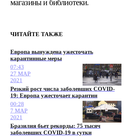
магазины и библиотеки.
ЧИТАЙТЕ ТАКЖЕ
Европа вынуждена ужесточать
карантинные меры
07:43
27 МАР
2021
Резкий рост числа заболевших COVID-
19: Европа ужесточает карантин
00:28
7 МАР
2021
Бразилия бьет рекорды: 75 тысяч
заболевших COVID-19 в сутки