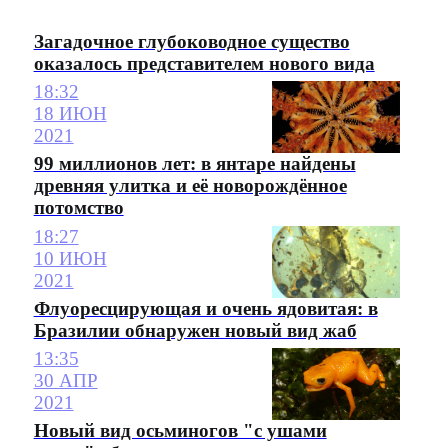
Загадочное глубоководное существо
оказалось представителем нового вида
18:32
18 ИЮН
2021
99 миллионов лет: в янтаре найдены
древняя улитка и её новорождённое
потомство
18:27
10 ИЮН
2021
Флуоресцирующая и очень ядовитая: в
Бразилии обнаружен новый вид жаб
13:35
30 АПР
2021
Новый вид осьминогов "с ушами