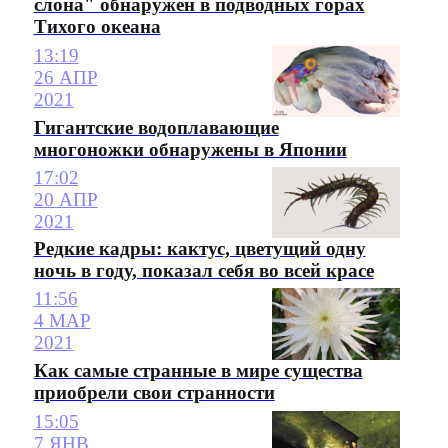
слона" обнаружен в подводных горах
Тихого океана
13:19
26 АПР
2021
Гигантские водоплавающие
многоножки обнаружены в Японии
17:02
20 АПР
2021
Редкие кадры: кактус, цветущий одну
ночь в году, показал себя во всей красе
11:56
4 МАР
2021
Как самые странные в мире существа
приобрели свои странности
15:05
7 ЯНВ