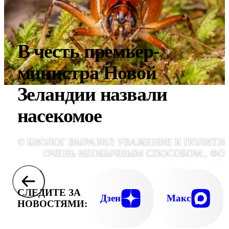
В честь премьер-
министра Новой
Зеландии назвали
насекомое
© БИОЛОГ ВЫРАЗИЛ УВАЖЕНИЕ К ПОЛИТИ
ОЧЕНЬ НЕОБЫЧНЫМ СПОСОБОМ., ФО
DANILO HEG
СЛЕДИТЕ ЗА
Дзен
Макс
НОВОСТЯМИ: