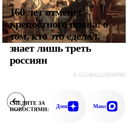
160 лет отмены
крепостного права: о
том, кто это сделал,
знает лишь треть
россиян
© GLOBALLOOKPRE
СЛЕДИТЕ ЗА
Дзен
Макс
НОВОСТЯМИ: