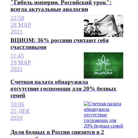
"Гибель империи. Российский урок":
всегда актуальные аналогии
22:58
28 МАР
2021
ВЦИОМ: 36% россиян считают себя
счастливыми
11:45
19 МАР
2021
Счетная палата обнаружила
отсутствие госпомощи для 20% бедных
семей
10:06
25 ДЕК
2020
Доля бедных в России снизится в 2