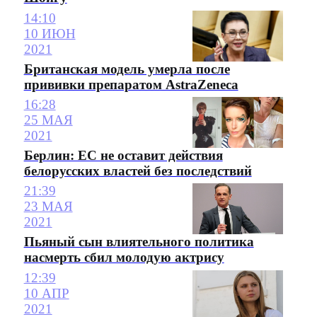
14:10
10 ИЮН
2021
Британская модель умерла после
прививки препаратом AstraZeneca
16:28
25 МАЯ
2021
Берлин: ЕС не оставит действия
белорусских властей без последствий
21:39
23 МАЯ
2021
Пьяный сын влиятельного политика
насмерть сбил молодую актрису
12:39
10 АПР
2021