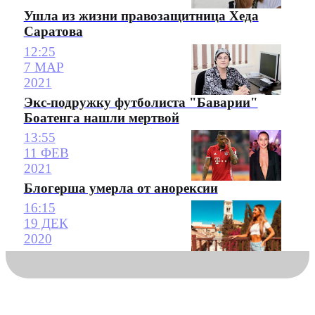
Ушла из жизни правозащитница Хеда
Саратова
12:25
7 МАР
2021
Экс-подружку футболиста "Баварии"
Боатенга нашли мертвой
13:55
11 ФЕВ
2021
Блогерша умерла от анорексии
16:15
19 ДЕК
2020