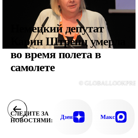
Немецкий депутат
Карин Штренц умерла
во время полета в
самолете
© GLOBALLOOKPRE
СЛЕДИТЕ ЗА
Дзен
Макс
НОВОСТЯМИ: