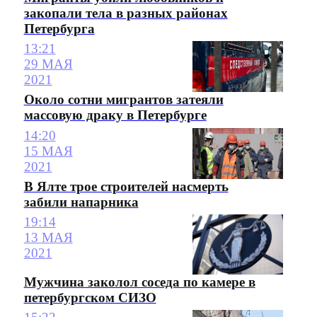
закопали тела в разных районах
Петербурга
13:21
29 МАЯ
2021
Около сотни мигрантов затеяли
массовую драку в Петербурге
14:20
15 МАЯ
2021
В Ялте трое строителей насмерть
забили напарника
19:14
13 МАЯ
2021
Мужчина заколол соседа по камере в
петербургском СИЗО