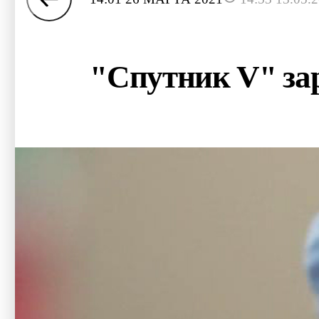
"Спутник V" зар