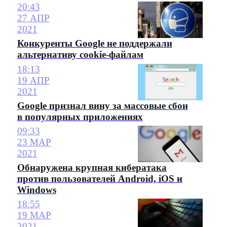
20:43
27 АПР
2021
Конкуренты Google не поддержали
альтернативу cookie-файлам
18:13
19 АПР
2021
Google признал вину за массовые сбои
в популярных приложениях
09:33
23 МАР
2021
Обнаружена крупная кибератака
против пользователей Android, iOS и
Windows
18:55
19 МАР
2021