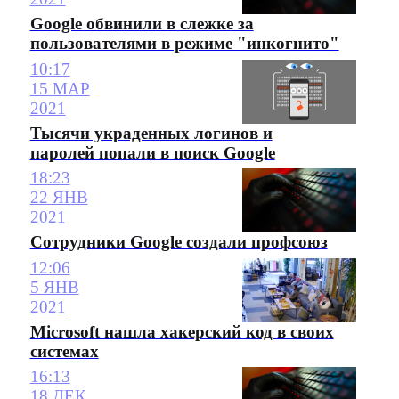
Google обвинили в слежке за
пользователями в режиме "инкогнито"
10:17
15 МАР
2021
Тысячи украденных логинов и
паролей попали в поиск Google
18:23
22 ЯНВ
2021
Сотрудники Google создали профсоюз
12:06
5 ЯНВ
2021
Microsoft нашла хакерский код в своих
системах
16:13
18 ДЕК