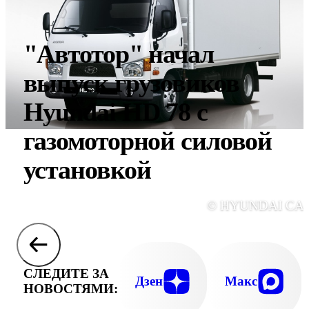
"Автотор" начал
выпуск грузовиков
Hyundai HD 78 с
газомоторной силовой
установкой
© HYUNDAI CA
СЛЕДИТЕ ЗА
Дзен
Макс
НОВОСТЯМИ: