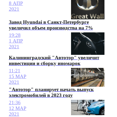
8 АПР
2021
Завод Hyundai в Санкт-Петербурге
увеличил объем производства на 7%
19:28
1 АПР
2021
Калининградский "Автотор" увеличит
инвестиции и сборку иномарок
11:21
15 МАР
2021
"Автотор" планирует начать выпуск
электромобилей в 2023 году
21:36
12 МАР
2021