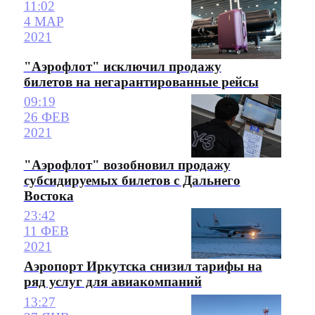
11:02
4 МАР
2021
"Аэрофлот" исключил продажу
билетов на негарантированные рейсы
09:19
26 ФЕВ
2021
"Аэрофлот" возобновил продажу
субсидируемых билетов с Дальнего
Востока
23:42
11 ФЕВ
2021
Аэропорт Иркутска снизил тарифы на
ряд услуг для авиакомпаний
13:27