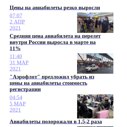
Цены на авиабилеты резко выросли
07:07
2 АПР
2021
Средняя цена авиабилета на перелет
внутри России выросла в марте на
11%
11:40
31 МАР
2021
"Аэрофлот" предложил убрать из
цены на авиабилеты стоимость
регистрации
04:54
5 МАР
2021
Авиабилеты подорожали в 1,5-2 раза