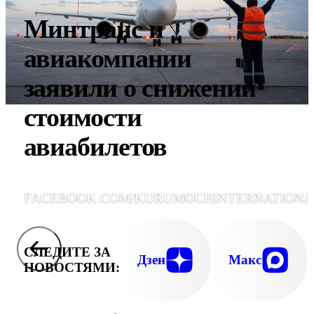
Минтранс и
авиакомпании
заявили о снижении
стоимости
авиабилетов
FACEBOOK.COM/KURUMOCHINTERNATIONA
СЛЕДИТЕ ЗА
Дзен
Макс
НОВОСТЯМИ: