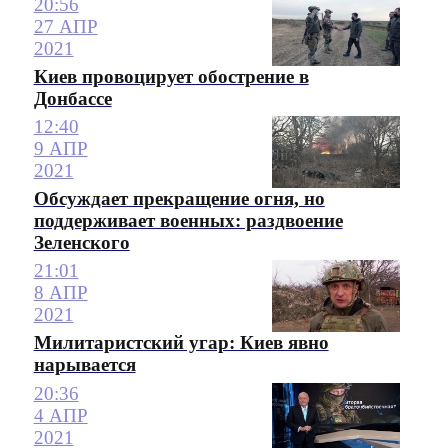
20:56
27 АПР
2021
Киев провоцирует обострение в
Донбассе
12:40
9 АПР
2021
Обсуждает прекращение огня, но
поддерживает военных: раздвоение
Зеленского
21:01
8 АПР
2021
Милитаристский угар: Киев явно
нарывается
20:36
4 АПР
2021