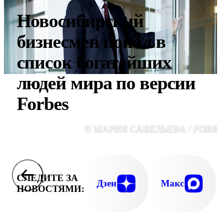
Новосибирский
бизнесмен попал в
список богатейших
людей мира по версии
Forbes
© МАРИЯ САВЕЛЬЕВА / FORB
СЛЕДИТЕ ЗА
Дзен
Макс
НОВОСТЯМИ: