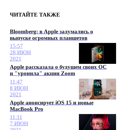
ЧИТАЙТЕ ТАКЖЕ
Bloomberg: в Apple задумались о
выпуске огромных планшетов
15:57
28 ИЮН
2021
Apple рассказала о будущем своих ОС
и "уронила" акции Zoom
11:47
8 ИЮН
2021
Apple анонсирует iOS 15 и новые
MacBook Pro
11:11
7 ИЮН
2021