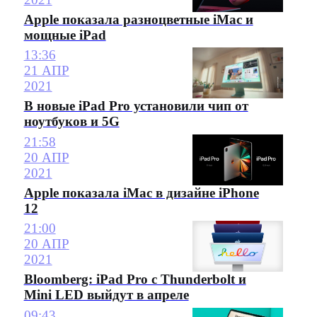
Apple показала разноцветные iMac и
мощные iPad
13:36
21 АПР
2021
В новые iPad Pro установили чип от
ноутбуков и 5G
21:58
20 АПР
2021
Apple показала iMac в дизайне iPhone
12
21:00
20 АПР
2021
Bloomberg: iPad Pro с Thunderbolt и
Mini LED выйдут в апреле
09:43