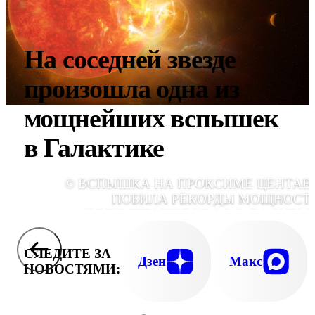
На соседней звезде
произошла одна из
мощнейших вспышек
в Галактике
© ВСПЫШКА НА ПРОКСИМЕ ЦЕНТАВ
ПОБИЛА РЕКОРДЫ МОЩНОСТИ
ИЛЛЮСТРАЦИЯ NRAO/S. DAGNELL
СЛЕДИТЕ ЗА
Дзен
Макс
НОВОСТЯМИ: