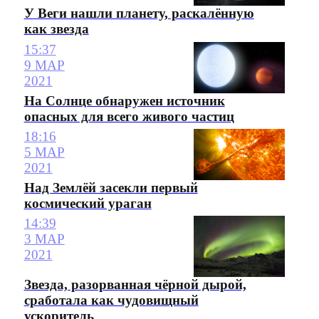
У Веги нашли планету, раскалённую
как звезда
15:37
9 МАР
2021
На Солнце обнаружен источник
опасных для всего живого частиц
18:16
5 МАР
2021
Над Землёй засекли первый
космический ураган
14:39
3 МАР
2021
Звезда, разорванная чёрной дырой,
сработала как чудовищный
ускоритель