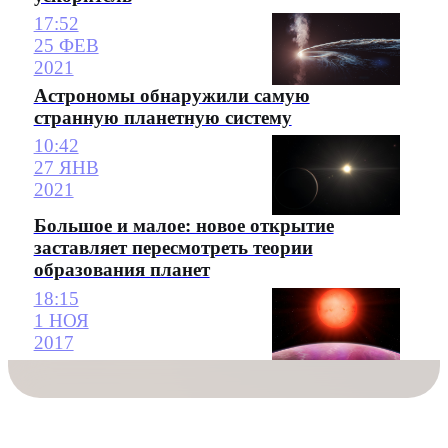
17:52
25 ФЕВ
2021
Астрономы обнаружили самую
странную планетную систему
10:42
27 ЯНВ
2021
Большое и малое: новое открытие
заставляет пересмотреть теории
образования планет
18:15
1 НОЯ
2017