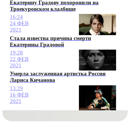
Екатерину Градову похоронили на
Троекуровском кладбище
16:24
24 ФЕВ
2021
Стала известна причина смерти
Екатерины Градовой
19:28
22 ФЕВ
2021
Умерла заслуженная артистка России
Лариса Кичанова
13:29
16 ФЕВ
2021