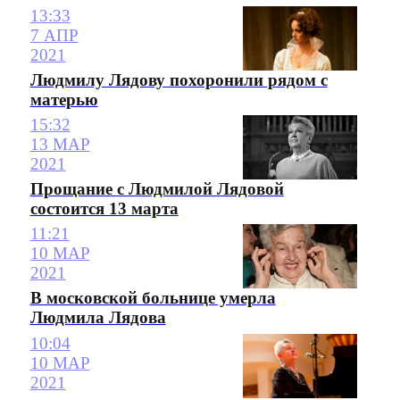
13:33
7 АПР
2021
Людмилу Лядову похоронили рядом с
матерью
15:32
13 МАР
2021
Прощание с Людмилой Лядовой
состоится 13 марта
11:21
10 МАР
2021
В московской больнице умерла
Людмила Лядова
10:04
10 МАР
2021