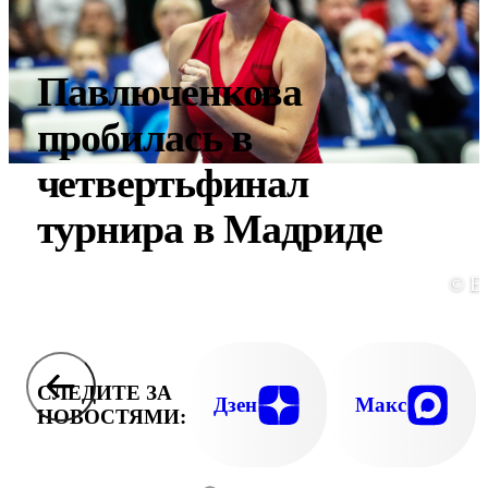
Павлюченкова
пробилась в
четвертьфинал
турнира в Мадриде
© E
СЛЕДИТЕ ЗА
Дзен
Макс
НОВОСТЯМИ: