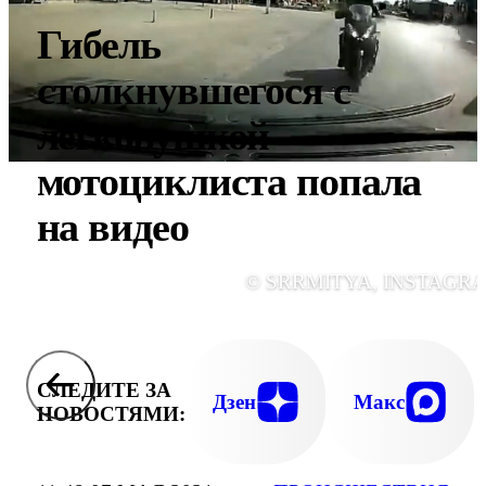
Гибель
столкнувшегося с
легковушкой
мотоциклиста попала
на видео
© SRRMITYA, INSTAGR
СЛЕДИТЕ ЗА
Дзен
Макс
НОВОСТЯМИ: