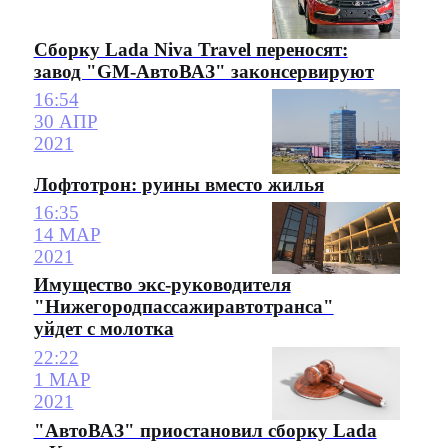
Сборку Lada Niva Travel переносят:
завод "GM-АвтоВАЗ" законсервируют
16:54
30 АПР
2021
Лофтотрон: руины вместо жилья
16:35
14 МАР
2021
Имущество экс-руководителя
"Нижегородпассажиравтотранса"
уйдет с молотка
22:22
1 МАР
2021
"АвтоВАЗ" приостановил сборку Lada