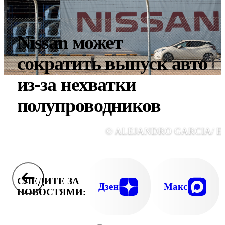
Nissan может
сократить выпуск авто
из-за нехватки
полупроводников
© ALEJANDRO GARCIA/ E
СЛЕДИТЕ ЗА
Дзен
Макс
НОВОСТЯМИ: