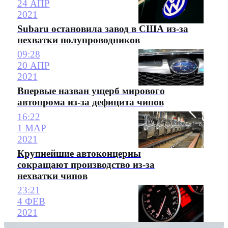
24 АПР
2021
Subaru остановила завод в США из-за
нехватки полупроводников
09:28
20 АПР
2021
Впервые назван ущерб мирового
автопрома из-за дефицита чипов
16:22
1 МАР
2021
Крупнейшие автоконцерны
сокращают производство из-за
нехватки чипов
23:21
4 ФЕВ
2021