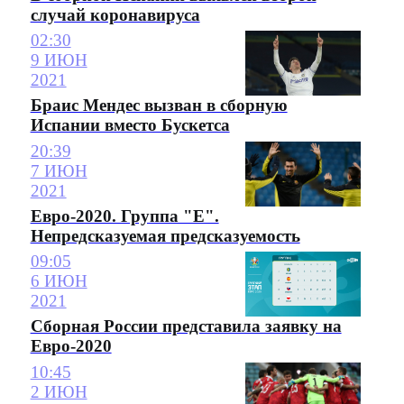
случай коронавируса
02:30
9 ИЮН
2021
Браис Мендес вызван в сборную
Испании вместо Бускетса
20:39
7 ИЮН
2021
Евро-2020. Группа "Е".
Непредсказуемая предсказуемость
09:05
6 ИЮН
2021
Сборная России представила заявку на
Евро-2020
10:45
2 ИЮН