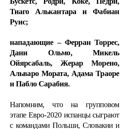
Бускетс, Родри, Коке, Педри,
Тиаго Алькантара и Фабиан
Руис;
нападающие – Ферран Торрес,
Дани Ольмо, Микель
Ойярсабаль, Жерар Морено,
Альваро Мората, Адама Траоре
и Пабло Сарабия.
Напомним, что на групповом
этапе Евро-2020 испанцы сыграют
с командами Польши, Словакии и