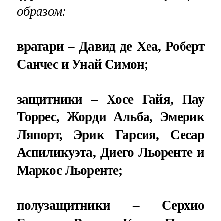
образом:
вратари – Давид де Хеа, Роберт
Санчес и Унай Симон;
защитники – Хосе Гайя, Пау
Торрес, Жорди Альба, Эмерик
Ляпорт, Эрик Гарсия, Сесар
Аспиликуэта, Диего Льоренте и
Маркос Льоренте;
полузащитники – Серхио