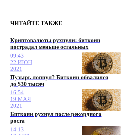
ЧИТАЙТЕ ТАКЖЕ
Криптовалюты рухнули: биткоин
пострадал меньше остальных
09:43
22 ИЮН
2021
Пузырь лопнул? Биткоин обвалился
до $30 тысяч
16:54
19 МАЯ
2021
Биткоин рухнул после рекордного
роста
14:13