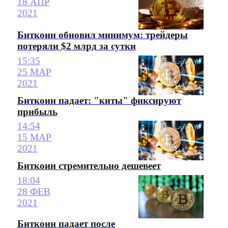
18 АПР
2021
Биткоин обновил минимум: трейдеры
потеряли $2 млрд за сутки
15:35
25 МАР
2021
Биткоин падает: "киты" фиксируют
прибыль
14:54
15 МАР
2021
Биткоин стремительно дешевеет
18:04
28 ФЕВ
2021
Биткоин падает после