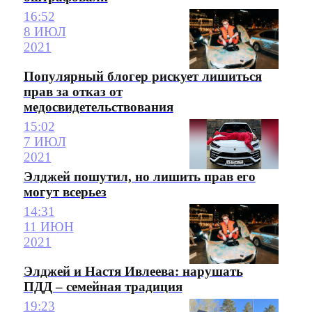
16:52
8 ИЮЛ
2021
Популярный блогер рискует лишиться
прав за отказ от
медосвидетельствования
15:02
7 ИЮЛ
2021
Элджей пошутил, но лишить прав его
могут всерьез
14:31
11 ИЮН
2021
Элджей и Настя Ивлеева: нарушать
ПДД – семейная традиция
19:23