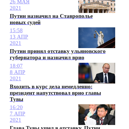
26 МАЯ
2021
Путин назначил на Ставрополье
новых судей
15:58
13 АПР
2021
Путин принял отставку ульяновского
губернатора и назначил врио
18:07
8 АПР
2021
Входить в курс дела немедленно:
президент напутствовал врио главы
Тувы
16:20
7 АПР
2021
Глава Тувы ушел в отставку. Путин