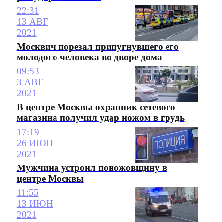
22:31
13 АВГ
2021
Москвич порезал припугнувшего его
молодого человека во дворе дома
09:53
3 АВГ
2021
В центре Москвы охранник сетевого
магазина получил удар ножом в грудь
17:19
26 ИЮН
2021
Мужчина устроил поножовщину в
центре Москвы
11:55
13 ИЮН
2021