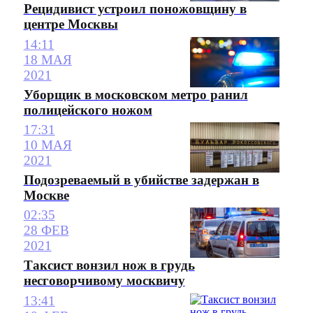
Рецидивист устроил поножовщину в
центре Москвы
14:11
18 МАЯ
2021
Уборщик в московском метро ранил
полицейского ножом
17:31
10 МАЯ
2021
Подозреваемый в убийстве задержан в
Москве
02:35
28 ФЕВ
2021
Таксист вонзил нож в грудь
несговорчивому москвичу
13:41