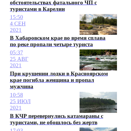
обстоятельствах фатального ЧП с
туристами в Карелии
15:50
4 СЕН
2021
В Хабаровском крае во время сплава
по реке пропали четыре туриста
05:37
25 АВГ
2021
При крушении лодки в Красноярском
крае погибла женщина и пропал
мужчина
10:58
25 ИЮЛ
2021
В КЧР перевернулись катамараны с
туристами, не обошлось без жертв
17:03