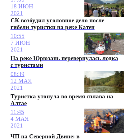
18 ИЮН
2021
СК возбудил уголовное дело после
гибели туристки на реке Катен
10:55
7 ИЮН
2021
На реке Юрюзань перевернулась лодка
с туристами
08:39
12 МАЯ
2021
Туристка утонула во время сплава на
Алтае
11:45
4 МАЯ
2021
ЧП на Северной Двине: в