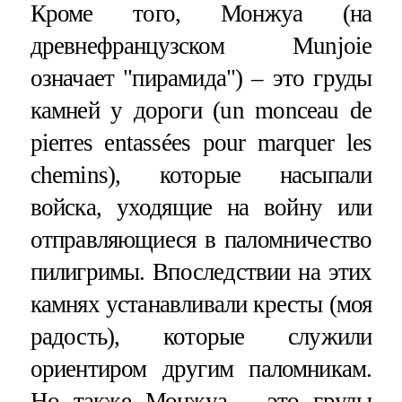
Кроме того, Монжуа (на
древнефранцузском Munjoie
означает "пирамида") – это груды
камней у дороги (un monceau de
pierres entassées pour marquer les
chemins), которые насыпали
войска, уходящие на войну или
отправляющиеся в паломничество
пилигримы. Впоследствии на этих
камнях устанавливали кресты (моя
радость), которые служили
ориентиром другим паломникам.
Но также Монжуа – это груды