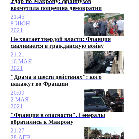
Удар по Макрону: французов
возмутила пощечина демократии
21:46
8 ИЮН
2021
Не хватает твердой власти: Франция
сваливается в гражданскую войну
21:21
16 МАЯ
2021
"Драма в шести действиях": кого
накажут во Франции
20:09
2 МАЯ
2021
"Франция в опасности". Генералы
обратились к Макрону
21:27
28 АПР