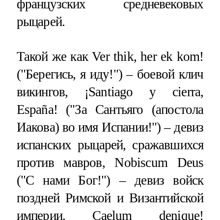
французских средневековых
рыцарей.
Такой же как Ver thik, her ek kom!
("Берегись, я иду!") – боевой клич
викингов, ¡Santiago y cierra,
España! ("За Сантьяго (апостола
Иакова) во имя Испании!") – девиз
испанских рыцарей, сражавшихся
против мавров, Nobiscum Deus
("С нами Бог!") – девиз войск
поздней Римской и Византийской
империи. Caelum denique!