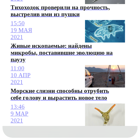
Тихоходок проверили на прочность,
выстрелив ими из пушки
15:50
19 МАЯ
2021
Живые ископаемые: найдены
микробы, поставившие эволюцию на
паузу
11:00
10 АПР
2021
Морские слизни способны отрубить
себе голову и вырастить новое тело
13:46
9 МАР
2021