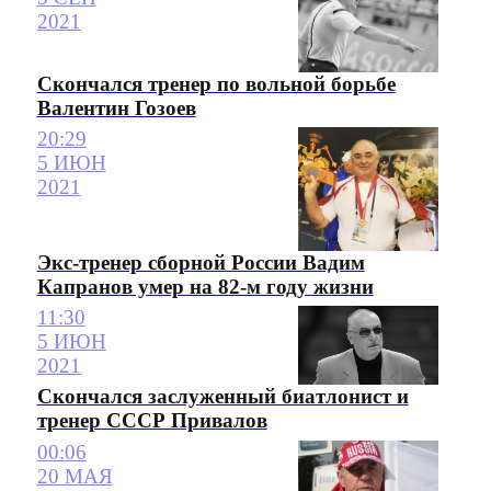
2021
Скончался тренер по вольной борьбе
Валентин Гозоев
20:29
5 ИЮН
2021
Экс-тренер сборной России Вадим
Капранов умер на 82-м году жизни
11:30
5 ИЮН
2021
Скончался заслуженный биатлонист и
тренер СССР Привалов
00:06
20 МАЯ