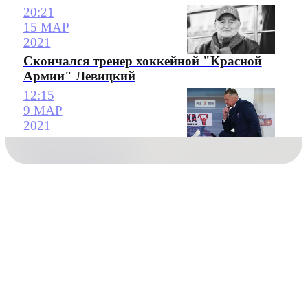
20:21
15 МАР
2021
Скончался тренер хоккейной "Красной
Армии" Левицкий
12:15
9 МАР
2021