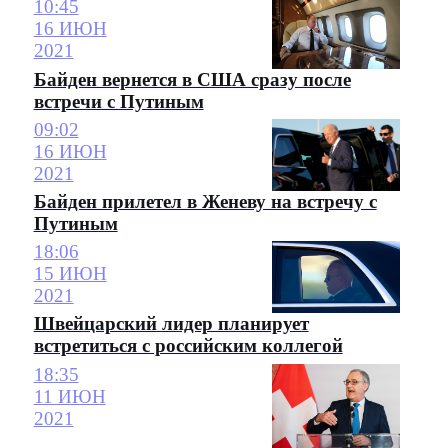
10:45
16 ИЮН
2021
Байден вернется в США сразу после
встречи с Путиным
09:02
16 ИЮН
2021
Байден прилетел в Женеву на встречу с
Путиным
18:06
15 ИЮН
2021
Швейцарский лидер планирует
встретиться с российским коллегой
18:35
11 ИЮН
2021