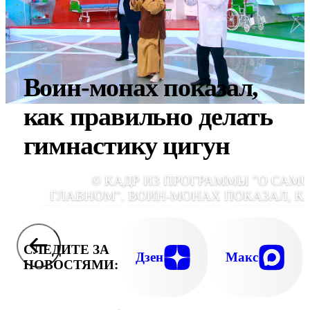
Воин-монах показал,
как правильно делать
гимнастику цигун
© КАДР ИЗ ПРОГРАММЫ "О САМ
ГЛАВНОМ". ВОИН-МОНАХ ПОКАЗАЛ, К
ПРАВИЛЬНО ДЕЛАТЬ ГИМНАСТИКУ ЦИГ
СЛЕДИТЕ ЗА
Дзен
Макс
НОВОСТЯМИ: