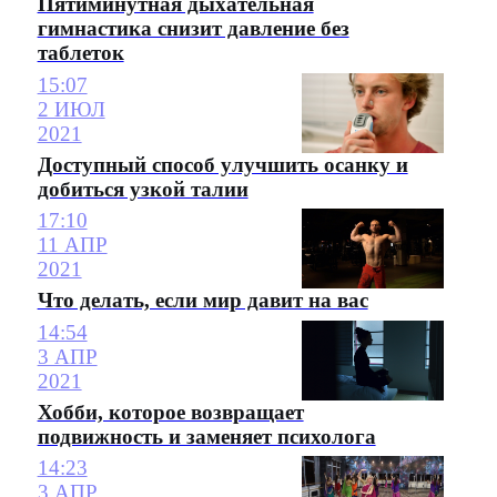
Пятиминутная дыхательная
гимнастика снизит давление без
таблеток
15:07
2 ИЮЛ
2021
Доступный способ улучшить осанку и
добиться узкой талии
17:10
11 АПР
2021
Что делать, если мир давит на вас
14:54
3 АПР
2021
Хобби, которое возвращает
подвижность и заменяет психолога
14:23
3 АПР