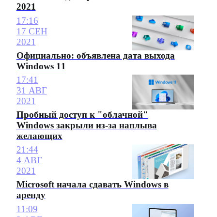
2021
17:16
17 СЕН
2021
Официально: объявлена дата выхода
Windows 11
17:41
31 АВГ
2021
Пробный доступ к "облачной"
Windows закрыли из-за наплыва
желающих
21:44
4 АВГ
2021
Microsoft начала сдавать Windows в
аренду
11:09