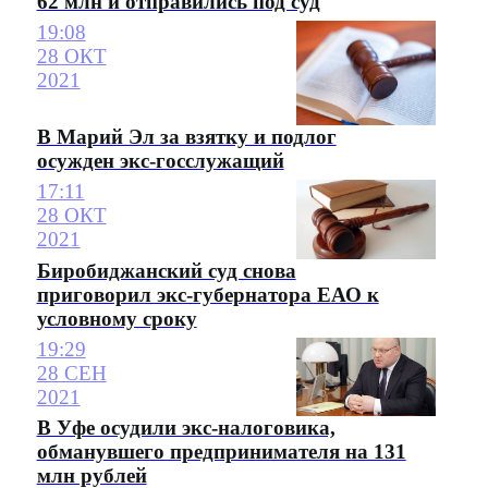
62 млн и отправились под суд
19:08
28 ОКТ
2021
В Марий Эл за взятку и подлог
осужден экс-госслужащий
17:11
28 ОКТ
2021
Биробиджанский суд снова
приговорил экс-губернатора ЕАО к
условному сроку
19:29
28 СЕН
2021
В Уфе осудили экс-налоговика,
обманувшего предпринимателя на 131
млн рублей