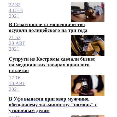
22:32
4 СЕН
2021
В Севастополе за мошенничество
осудили полицейского на три года
21:53
20 АВГ
2021
Супруги из Костромы сделали бизнес
на медицинских товарах прошлого
столетия
17:16
10 АВГ
2021
В Уфе вынесли приговор мужчине,
обещавшему экс-министру "помочь" с
уголовным делом