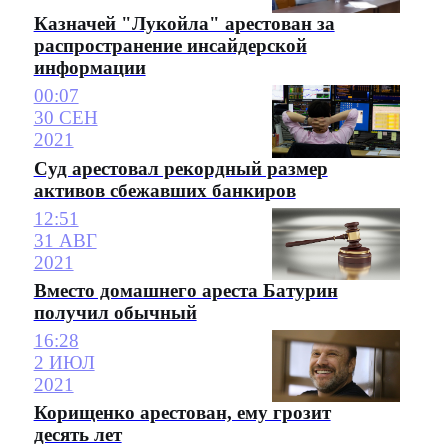
Казначей "Лукойла" арестован за
распространение инсайдерской
информации
00:07
30 СЕН
2021
Суд арестовал рекордный размер
активов сбежавших банкиров
12:51
31 АВГ
2021
Вместо домашнего ареста Батурин
получил обычный
16:28
2 ИЮЛ
2021
Корищенко арестован, ему грозит
десять лет