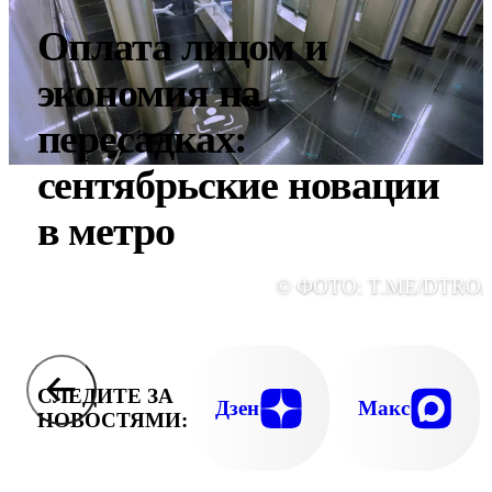
Оплата лицом и
экономия на
пересадках:
сентябрьские новации
в метро
© ФОТО: T.ME/DTRO
СЛЕДИТЕ ЗА
Дзен
Макс
НОВОСТЯМИ: