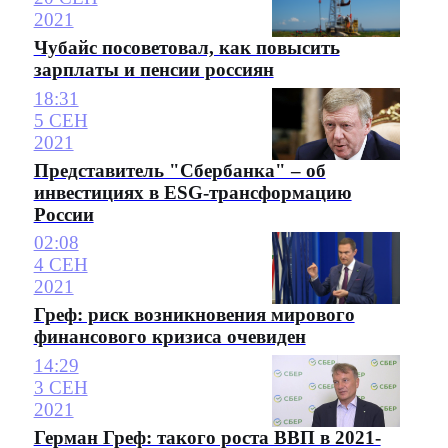
2021
Чубайс посоветовал, как повысить
зарплаты и пенсии россиян
18:31
5 СЕН
2021
Представитель "Сбербанка" – об
инвестициях в ESG-трансформацию
России
02:08
4 СЕН
2021
Греф: риск возникновения мирового
финансового кризиса очевиден
14:29
3 СЕН
2021
Герман Греф: такого роста ВВП в 2021-