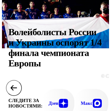
Волейболисты России
и Украины оспорят 1/4
финала чемпионата
Европы
© C
СЛЕДИТЕ ЗА
Дзен
Макс
НОВОСТЯМИ: