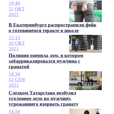
19:40
11 ОКТ
2021
В Екатеринбурге распространили фейк
о готовящемся теракте в школе
15:13
10 ОКТ
2021
Полиция оцепила дом, в котором
забаррикадировался мужчина с
гранатой
14:34
12 СЕН
2021
Следком Татарстана возбудил
уголовное дело на мужчину,
угрожавшего взорвать гранату
14:54