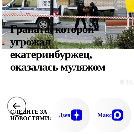
Граната, которой
угрожал
екатеринбуржец,
оказалась муляжом
© E1
СЛЕДИТЕ ЗА
Дзен
Макс
НОВОСТЯМИ: