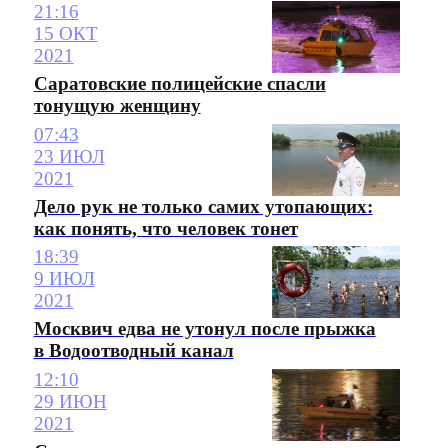
21:16
15 ОКТ
2021
Саратовские полицейские спасли
тонущую женщину
07:43
23 ИЮЛ
2021
Дело рук не только самих утопающих:
как понять, что человек тонет
18:39
9 ИЮЛ
2021
Москвич едва не утонул после прыжка
в Водоотводный канал
12:10
29 ИЮН
2021