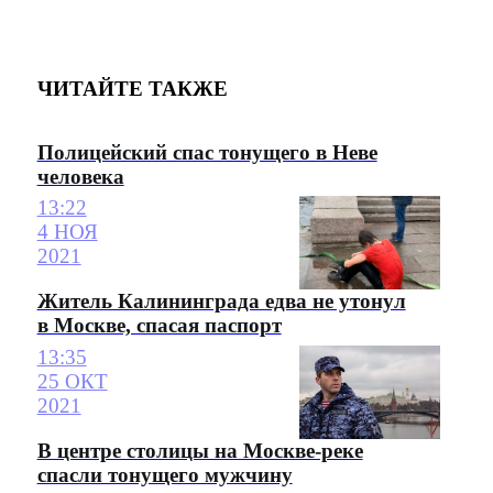
ЧИТАЙТЕ ТАКЖЕ
Полицейский спас тонущего в Неве
человека
13:22
4 НОЯ
2021
Житель Калининграда едва не утонул
в Москве, спасая паспорт
13:35
25 ОКТ
2021
В центре столицы на Москве-реке
спасли тонущего мужчину