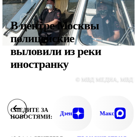
В центре Москвы
полицейские
выловили из реки
иностранку
© МВД МЕДИА, МВД 
СЛЕДИТЕ ЗА
Дзен
Макс
НОВОСТЯМИ: