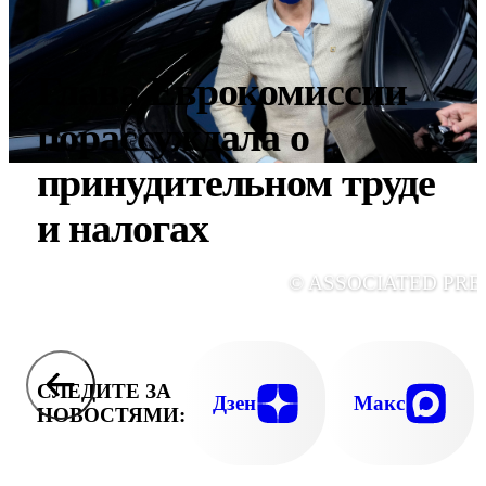
Глава Еврокомиссии
порассуждала о
принудительном труде
и налогах
© ASSOCIATED PRE
СЛЕДИТЕ ЗА
Дзен
Макс
НОВОСТЯМИ: